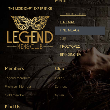
Menu
THE LEGENDARY EXPERIENCE
LEGEND MENS CLUB
ΓΙΑ ΕΜΆΣ
ΓΊΝΕ ΜΈΛΟΣ
CLUB
ΠΡΟΣΦΟΡΕΣ
ΕΠΙΚΟΙΝΩΝΊΑ
Members
Club
Legend Members
Gallery
Premium Member
Services
Gold Member
trasfer
Find Us