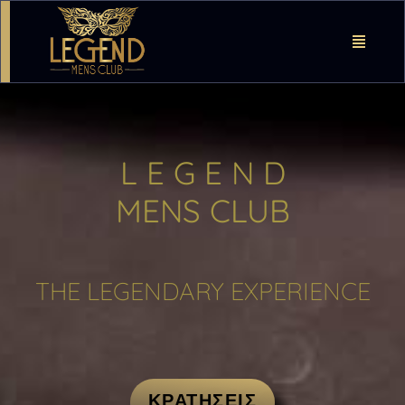
L E G E N D
MENS CLUB
THE LEGENDARY EXPERIENCE
ΚΡΑΤΗΣΕΙΣ