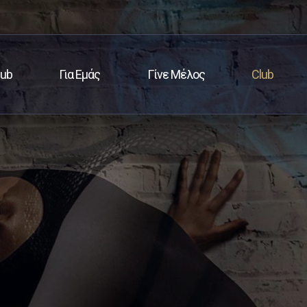
lub
Για Εμάς
Γίνε Μέλος
Club